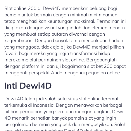
Slot online 200 di Dewi4D memberikan peluang bagi
pemain untuk bermain dengan minimal minim namun
tetap menghasilkan keuntungan maksimal. Permainan ini
diciptakan dengan visual yang indah dan elemen menarik
yang membuat setiap putaran diwarnai dengan
kegembiraan. Dengan banyak tema menarik dan hadiah
yang menggoda, tidak ajaib jika Dewi4D menjadi pilihan
favorit bagi mereka yang ingin transformasi hidup
mereka melalui permainan slot online. Bergabunglah
dengan platform ini dan uji bagaimana slot bet 200 dapat
mengganti perspektif Anda mengenai perjudian online.
Inti Dewi4D
Dewi 4D telah jadi salah satu situs slot online teramat
terkemuka di Indonesia. Dengan menawarkan berbagai
pilihan permainan yang seru dan menguntungkan, Dewi
4D menarik perhatian banyak pemain slot yang ingin
pengalaman bermain yang asik dan mengasyikkan. Salah
satu ciri yang membedakan Dewi 4D dari situs lain