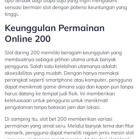
opsi terbaik bagi siapa saja yang ingin mengalami
sensasi bermain slot dengan potensi keuntungan yang
tinggi.
Keunggulan Permainan
Online 200
Slot daring 200 memiliki beragam keunggulan yang
membuatnya sebagai pilihan utama untuk banyak
pengguna. Salah satu kelebihan utamanya adalah
aksesibilitas yang mudah. Dengan hanya memakai
perangkat seperti smartphone atau komputer, pengguna
dapat menikmati game dimana saja dan kapan pun tanpa
harus datang ke tempat judi fisik. Ini memberikan
keleluasaan untuk pengguna untuk menikmati
pengalaman tanpa batasan jam dan lokasi.
Di samping itu, slot bet 200 memberikan variasi
permainan yang amat seru. Melalui banyak tema dan fitur
menarik, pengguna dapat meneliti ragam jenis mesin slot