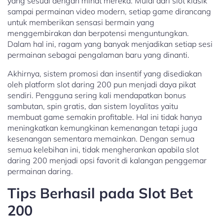
yang sesuai dengan minat mereka. Mulai dari slot klasik
sampai permainan video modern, setiap game dirancang
untuk memberikan sensasi bermain yang
menggembirakan dan berpotensi menguntungkan.
Dalam hal ini, ragam yang banyak menjadikan setiap sesi
permainan sebagai pengalaman baru yang dinanti.
Akhirnya, sistem promosi dan insentif yang disediakan
oleh platform slot daring 200 pun menjadi daya pikat
sendiri. Pengguna sering kali mendapatkan bonus
sambutan, spin gratis, dan sistem loyalitas yaitu
membuat game semakin profitable. Hal ini tidak hanya
meningkatkan kemungkinan kemenangan tetapi juga
kesenangan sementara memainkan. Dengan semua
semua kelebihan ini, tidak mengherankan apabila slot
daring 200 menjadi opsi favorit di kalangan penggemar
permainan daring.
Tips Berhasil pada Slot Bet
200