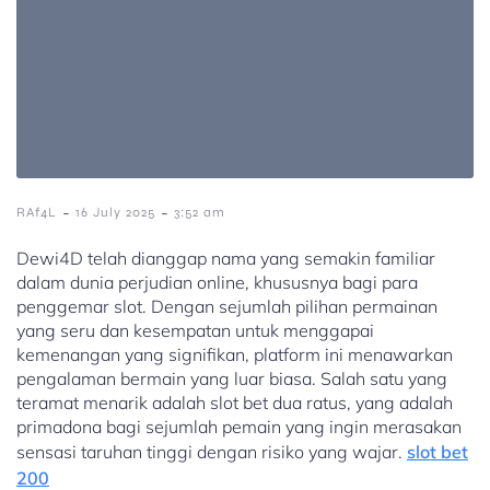
-
-
RAf4L
16 July 2025
3:52 am
Dewi4D telah dianggap nama yang semakin familiar
dalam dunia perjudian online, khususnya bagi para
penggemar slot. Dengan sejumlah pilihan permainan
yang seru dan kesempatan untuk menggapai
kemenangan yang signifikan, platform ini menawarkan
pengalaman bermain yang luar biasa. Salah satu yang
teramat menarik adalah slot bet dua ratus, yang adalah
primadona bagi sejumlah pemain yang ingin merasakan
sensasi taruhan tinggi dengan risiko yang wajar.
slot bet
200