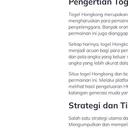
Pengertian To
Togel Hongkong merupakan sa
mengharuskan para pemainny
penyelenggara. Banyak oran
permainan ini juga diangga
Setiap harinya, togel Hong
menjadi acuan bagi para pem
dan pola angka yang keluar
angka yang lebih akurat da
Situs togel Hongkong dan b
permainan ini. Melalui plat
melihat hasil pengeluaran H
kalangan generasi muda yan
Strategi dan T
Salah satu strategi utama d
Mengumpulkan dan mempelaja