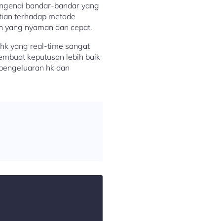
mengenai bandar-bandar yang
atian terhadap metode
n yang nyaman dan cepat.
 hk yang real-time sangat
membuat keputusan lebih baik
 pengeluaran hk dan