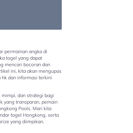
ar permainan angka di
ka togel yang dapat
ang mencari bocoran dan
kel ini, kita akan mengupas
hk dan informasi terkini
mimpi, dan strategi bagi
k yang transparan, pemain
ngkong Pools. Mari kita
andar togel Hongkong, serta
rize yang diimpikan.