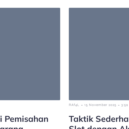
-
-
RAf4L
15 November 2025
3:5
si Pemisahan
Taktik Sederha
karang
Slot dengan A