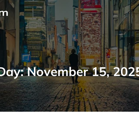
om
Day:
November 15, 202