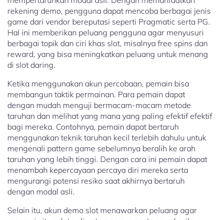
mempertaruhkan modal asli. Dengan memanfaatkan
rekening demo, pengguna dapat mencoba berbagai jenis
game dari vendor bereputasi seperti Pragmatic serta PG.
Hal ini memberikan peluang pengguna agar menyusuri
berbagai topik dan ciri khas slot, misalnya free spins dan
reward, yang bisa meningkatkan peluang untuk menang
di slot daring.
Ketika menggunakan akun percobaan, pemain bisa
membangun taktik permainan. Para pemain dapat
dengan mudah menguji bermacam-macam metode
taruhan dan melihat yang mana yang paling efektif efektif
bagi mereka. Contohnya, pemain dapat bertaruh
menggunakan teknik taruhan kecil terlebih dahulu untuk
mengenali pattern game sebelumnya beralih ke arah
taruhan yang lebih tinggi. Dengan cara ini pemain dapat
menambah kepercayaan percaya diri mereka serta
mengurangi potensi resiko saat akhirnya bertaruh
dengan modal asli.
Selain itu, akun demo slot menawarkan peluang agar