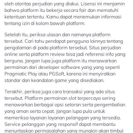
oleh otoritas perjudian yang diakui. Lisensi ini menjamin
bahwa platform itu bekerja secara fair dan mematuhi
ketentuan tertentu. Kamu dapat menemukan informasi
tentang izin di kolom bawah platform.
Setelah itu, periksa ulasan dan namanya platform
tersebut. Cari tahu pendapat pengguna lainnya tentang
pengalaman di pada platform tersebut. Situs perjudian
online serta platform review bisa jadi referensi info yang
berguna. Jangan lupa juga platform itu menawarkan
permainan dari developer software yang yang seperti
Pragmatic Play atau PGSoft, karena ini menyiratkan
standar dan keandalan game yang disediakan.
Terakhir, periksa juga cara transaksi yang ada situs
tersebut. Platform permainan slot terpercaya sering
menawarkan berbagai opsi setoran serta pengembalian
yang aman serta cepat. Jangan lupa pula untuk
memeriksa layanan layanan pelanggan yang tersedia.
Service pelanggan yang responsif dapat membantu
menuntaskan permasalahan yang mungkin akan timbul