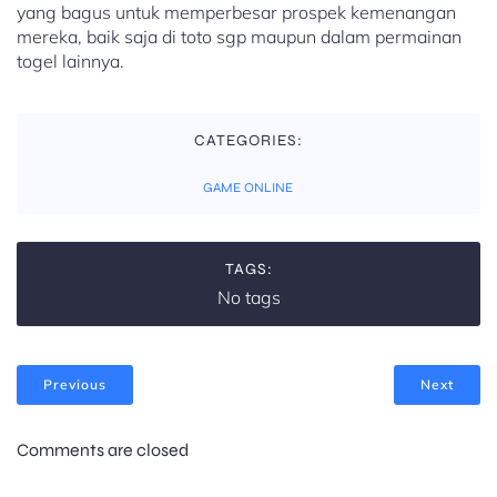
yang bagus untuk memperbesar prospek kemenangan
mereka, baik saja di toto sgp maupun dalam permainan
togel lainnya.
CATEGORIES:
GAME ONLINE
TAGS:
No tags
Previous
Next
Comments are closed