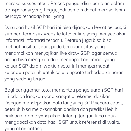
mereka sukses atau . Proses pengundian berjalan dalam
transparansi yang tinggi, jadi pemain dapat merasa lebih
percaya terhadap hasil yang.
Data dari hasil SGP hari ini bisa dijangkau lewat berbagai
sumber, termasuk website lotto online yang menyediakan
informasi informasi terbaru. Petaruh juga bisa bisa
melihat hasil tersebut pada beragam situs yang
menampilkan menyajikan live draw SGP, agar semua
orang bisa mengikuti dan mendapatkan nomor yang
keluar SGP dalam waktu nyata. Ini mempermudah
kalangan petaruh untuk selalu update terhadap keluaran
yang sedang terjadi.
Bagi penggemar toto, memantau pengeluaran SGP hari
ini adalah langkah yang sangat direkomendasikan.
Dengan mendapatkan data langsung SGP secara cepat,
petaruh bisa melaksanakan analisa dan prediksi lebih
baik bagi game yang akan datang. Jangan lupa untuk
mengabadikan data hasil SGP untuk referensi di waktu
yang akan datang.