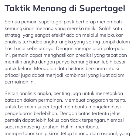
Taktik Menang di Supertogel
Semua pemain supertogel pasti berharap menambah
kemungkinan menang yang mereka miliki. Salah satu
strategi yang sangat efektif adalah melalui melakukan
analisis terhadap angka-angka yang sering tampil dalam
hasil undi sebelumnya. Dengan mempelajari pola-pola
ini, pemain dapat menghasilkan prediksi yang tepat dan
memilih angka dengan punya kemungkinan lebih besar
untuk keluar. Mengolah data historis bersama intuisi
pribadi juga dapat menjadi kombinasi yang kuat dalam
permainan ini.
Selain analisis angka, penting juga untuk menetapkan
batasan dalam permainan. Membuat anggaran tertentu
untuk bermain super togel membantu mengeliminasi
pengeluaran berlebihan. Dengan batas tertentu jelas,
pemain dapat lebih fokus dan tidak terpengaruh emosi
saat memasang taruhan. Hal ini membantu
mempertahankan pikiran tetap tenang dan rasional, yang