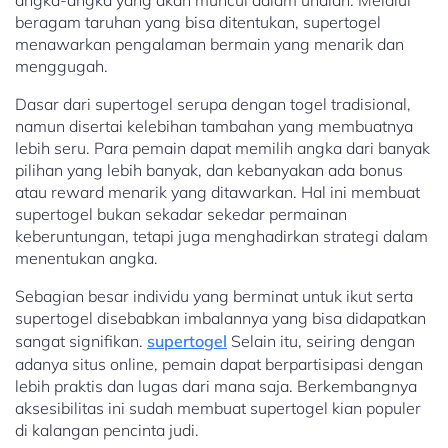
angka-angka yang akan muncul dalam undian. Melalui
beragam taruhan yang bisa ditentukan, supertogel
menawarkan pengalaman bermain yang menarik dan
menggugah.
Dasar dari supertogel serupa dengan togel tradisional,
namun disertai kelebihan tambahan yang membuatnya
lebih seru. Para pemain dapat memilih angka dari banyak
pilihan yang lebih banyak, dan kebanyakan ada bonus
atau reward menarik yang ditawarkan. Hal ini membuat
supertogel bukan sekadar sekedar permainan
keberuntungan, tetapi juga menghadirkan strategi dalam
menentukan angka.
Sebagian besar individu yang berminat untuk ikut serta
supertogel disebabkan imbalannya yang bisa didapatkan
sangat signifikan.
supertogel
Selain itu, seiring dengan
adanya situs online, pemain dapat berpartisipasi dengan
lebih praktis dan lugas dari mana saja. Berkembangnya
aksesibilitas ini sudah membuat supertogel kian populer
di kalangan pencinta judi.