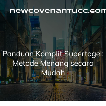
Skip
to
content
newcovenantucc.co
Panduan Komplit Supertogel:
Metode Menang secara
Mudah