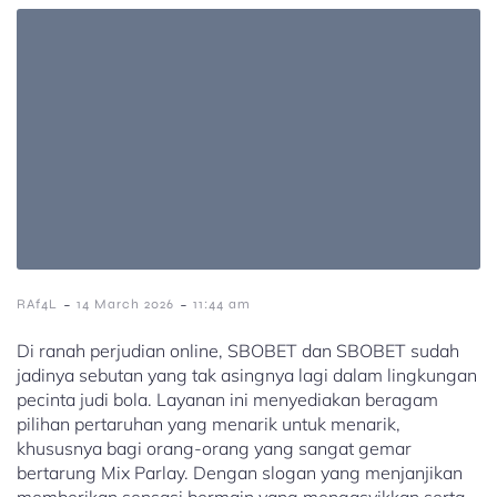
-
-
RAf4L
14 March 2026
11:44 am
Di ranah perjudian online, SBOBET dan SBOBET sudah
jadinya sebutan yang tak asingnya lagi dalam lingkungan
pecinta judi bola. Layanan ini menyediakan beragam
pilihan pertaruhan yang menarik untuk menarik,
khususnya bagi orang-orang yang sangat gemar
bertarung Mix Parlay. Dengan slogan yang menjanjikan