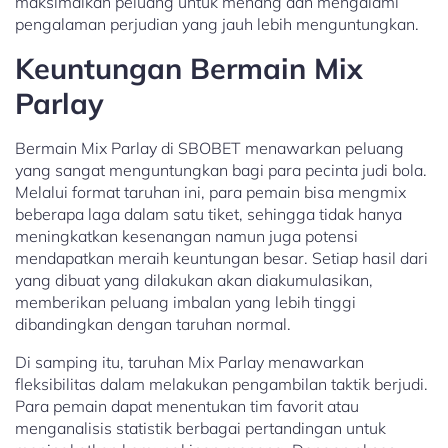
maksimalkan peluang untuk menang dan mengalami
pengalaman perjudian yang jauh lebih menguntungkan.
Keuntungan Bermain Mix
Parlay
Bermain Mix Parlay di SBOBET menawarkan peluang
yang sangat menguntungkan bagi para pecinta judi bola.
Melalui format taruhan ini, para pemain bisa mengmix
beberapa laga dalam satu tiket, sehingga tidak hanya
meningkatkan kesenangan namun juga potensi
mendapatkan meraih keuntungan besar. Setiap hasil dari
yang dibuat yang dilakukan akan diakumulasikan,
memberikan peluang imbalan yang lebih tinggi
dibandingkan dengan taruhan normal.
Di samping itu, taruhan Mix Parlay menawarkan
fleksibilitas dalam melakukan pengambilan taktik berjudi.
Para pemain dapat menentukan tim favorit atau
menganalisis statistik berbagai pertandingan untuk