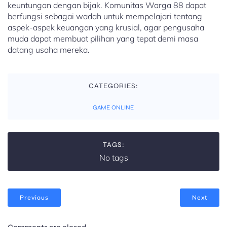
keuntungan dengan bijak. Komunitas Warga 88 dapat
berfungsi sebagai wadah untuk mempelajari tentang
aspek-aspek keuangan yang krusial, agar pengusaha
muda dapat membuat pilihan yang tepat demi masa
datang usaha mereka.
CATEGORIES:
GAME ONLINE
TAGS:
No tags
Previous
Next