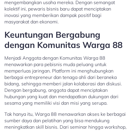
mengembangkan usaha mereka. Dengan semangat
kolektif ini, pewaris bisnis baru dapat menciptakan
inovasi yang memberikan dampak positif bagi
masyarakat dan ekonomi.
Keuntungan Bergabung
dengan Komunitas Warga 88
Menjadi Anggota dengan Komunitas Warga 88
menawarkan para pebisnis muda peluang untuk
memperluas jaringan. Platform ini menghubungkan
berbagai entrepreneur dan tenaga ahli dari beraneka
bidang, sehingga memberi jalan kolaborasi dan diskusi.
Dengan bergabung, anggota dapat menciptakan
hubungan yang kuat dan mendapatkan dukungan dari
sesama yang memiliki visi dan misi yang serupa.
Tak hanya itu, Warga 88 menawarkan akses ke berbagai
sumber daya dan pelatihan yang bisa mendukung
meningkatkan skill bisnis. Dari seminar hingga workshop,