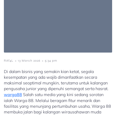
-
-
RAf4L
13 March 2026
5:34 pm
Di dalam bisnis yang semakin kian ketat, segala
kesempatan yang ada wajib dimanfaatkan secara
maksimal seoptimal mungkin, terutama untuk kalangan
pengusaha junior yang dipenuhi semangat serta hasrat.
warga88
Salah satu media yang kini sedang sorotan
ialah Warga 88. Melalui beragam fitur menarik dan
fasilitas yang menunjang pertumbuhan usaha, Warga 88
membuka jalan bagi kalangan wirausahawan muda