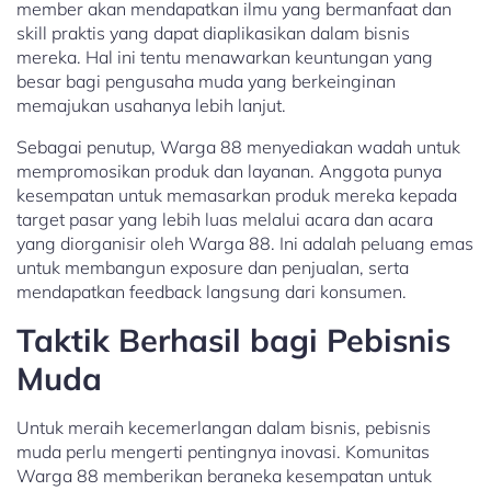
member akan mendapatkan ilmu yang bermanfaat dan
skill praktis yang dapat diaplikasikan dalam bisnis
mereka. Hal ini tentu menawarkan keuntungan yang
besar bagi pengusaha muda yang berkeinginan
memajukan usahanya lebih lanjut.
Sebagai penutup, Warga 88 menyediakan wadah untuk
mempromosikan produk dan layanan. Anggota punya
kesempatan untuk memasarkan produk mereka kepada
target pasar yang lebih luas melalui acara dan acara
yang diorganisir oleh Warga 88. Ini adalah peluang emas
untuk membangun exposure dan penjualan, serta
mendapatkan feedback langsung dari konsumen.
Taktik Berhasil bagi Pebisnis
Muda
Untuk meraih kecemerlangan dalam bisnis, pebisnis
muda perlu mengerti pentingnya inovasi. Komunitas
Warga 88 memberikan beraneka kesempatan untuk