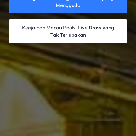
Menggoda
Keajaiban Macau Pools: Live Draw yang
Tak Terlupakan