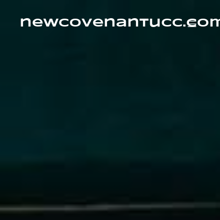
Skip
to
content
newcovenantucc.co